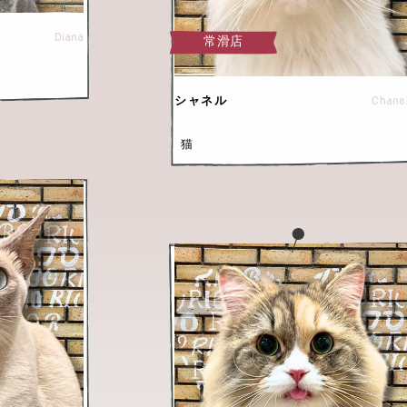
Diana
常滑店
Chane
シャネル
猫