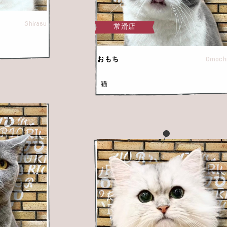
Shirasu
常滑店
Omoch
おもち
猫