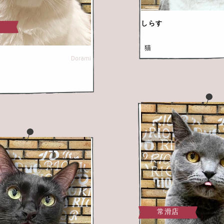
しらす
店
猫
Dorami
常滑店