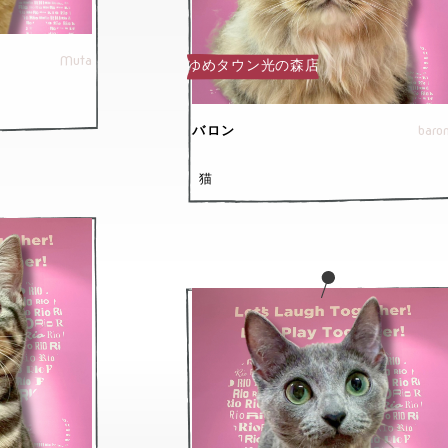
Muta
ゆめタウン光の森店
baro
バロン
猫