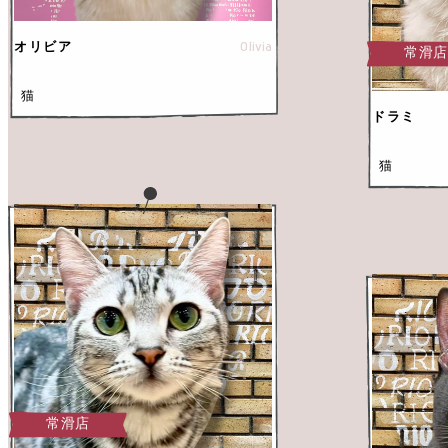
Olivia
オリビア
常滑
猫
ドラミ
猫
常滑店