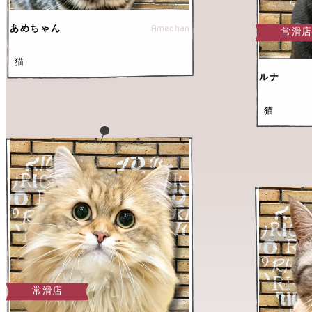
Amechan
あめちゃん
常滑
猫
ルナ
猫
常滑店