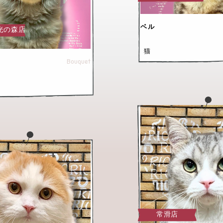
ベル
光の森店
猫
Bouquet
常滑店