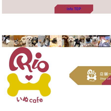
Info
TOP
店舗
Shop Lis