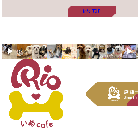
Info
TOP
店舗
Shop Lis