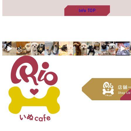
Info
TOP
店舗
Shop Lis