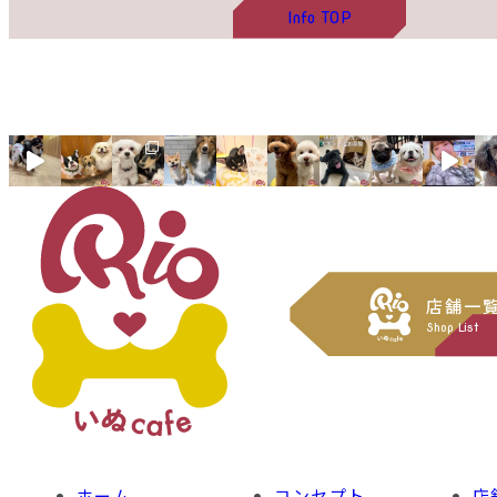
Info
TOP
店舗一
Shop List
ホーム
コンセプト
店