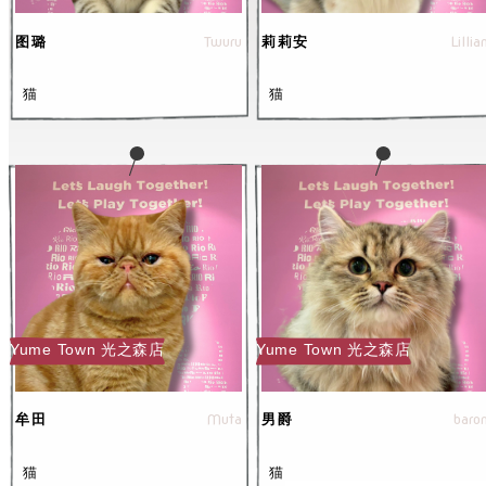
Twuru
Lillia
图璐
莉莉安
猫
猫
Yume Town 光之森店
Yume Town 光之森店
Muta
baro
牟田
男爵
猫
猫