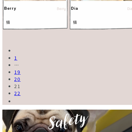
Berry
Berry
Dia
Di
猫
猫
1
…
19
20
21
22