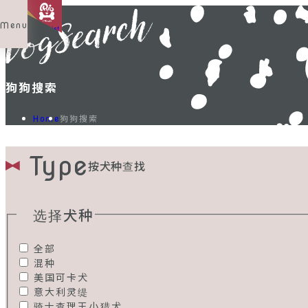
Menu
Shop List
狗狗搜索
狗狗搜索
Home
Type
按犬种查找
选择犬种
全部
混种
美国可卡犬
意大利灵缇
骑士查理王小猎犬