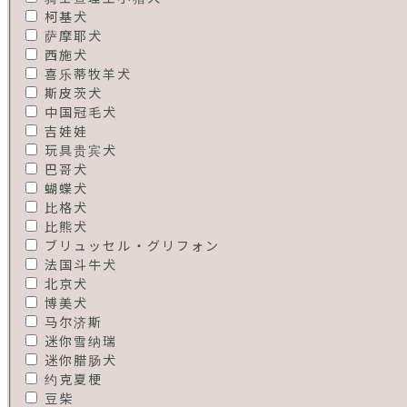
柯基犬
萨摩耶犬
西施犬
喜乐蒂牧羊犬
斯皮茨犬
中国冠毛犬
吉娃娃
玩具贵宾犬
巴哥犬
蝴蝶犬
比格犬
比熊犬
ブリュッセル・グリフォン
法国斗牛犬
北京犬
博美犬
马尔济斯
迷你雪纳瑞
迷你腊肠犬
约克夏梗
豆柴