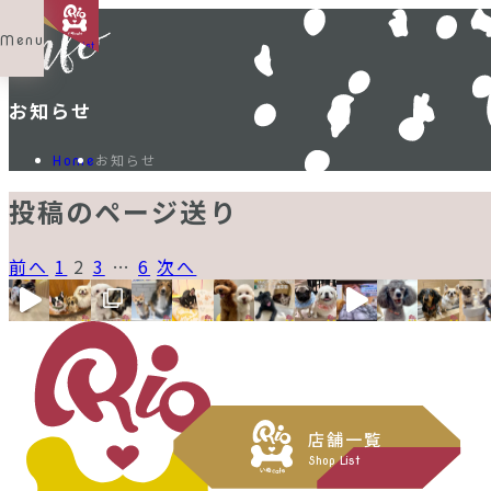
Menu
Shop List
お知らせ
お知らせ
Home
投稿のページ送り
前へ
1
2
3
…
6
次へ
店舗一覧
Shop List